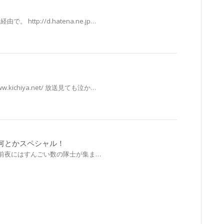
由で。 http://d.hatena.ne.jp…
.kichiya.net/ 放送見ても泣か…
何とかスペシャル！
前夜にはすんごい数の隊士が集ま…