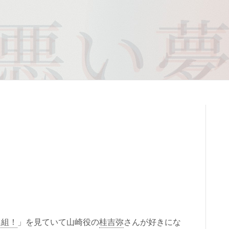
選組！
」を見ていて山崎役の
桂吉弥
さんが好きにな