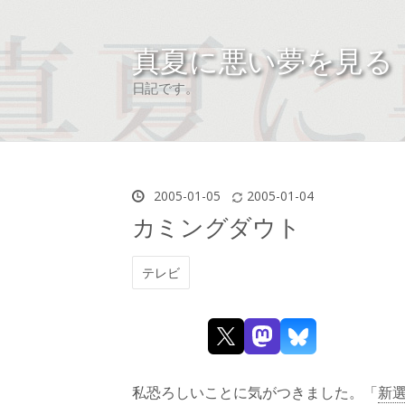
真夏に悪い夢を見る
日記です。
2005
-
01
-
05
2005
-
01
-
04
カミングダウト
テレビ
私恐ろしいことに気がつきました。「
新