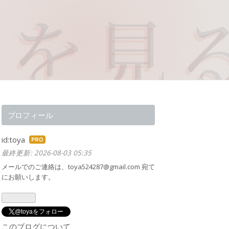
プロフィール
id:toya
はて
最終更新:
2026-08-03 05:35
なブ
ログ
メールでのご連絡は、toya524287@gmail.com 宛て
にお願いします。
Pro
@toyaをフォロー
このブログについて