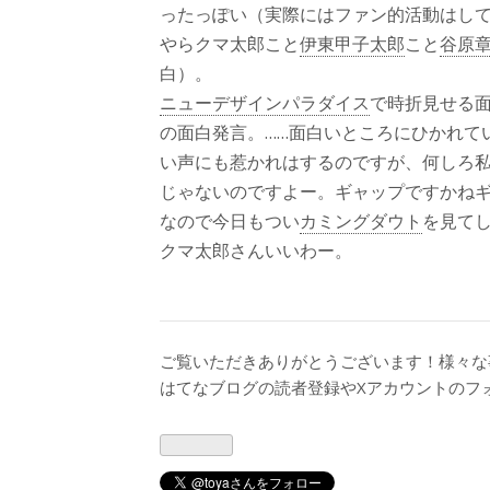
ったっぽい（実際にはファン的活動はし
やらクマ太郎こと
伊東甲子太郎
こと
谷原
白）。
ニューデザインパラダイス
で時折見せる
の面白発言。……面白いところにひかれて
い声にも惹かれはするのですが、何しろ
じゃないのですよー。ギャップですかね
なので今日もつい
カミングダウト
を見て
クマ太郎さんいいわー。
ご覧いただきありがとうございます！様々な
はてなブログの読者登録やXアカウントのフ