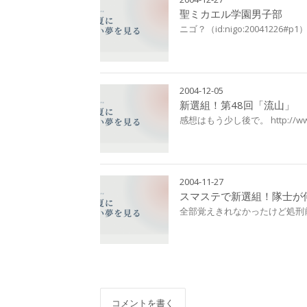
聖ミカエル学園男子部
ニゴ？（id:nigo:20041226#p1）経
2004-12-05
新選組！第48回「流山」
感想はもう少し後で。 http://www
2004-11-27
スマステで新選組！隊士が
全部覚えきれなかったけど処刑
コメントを書く