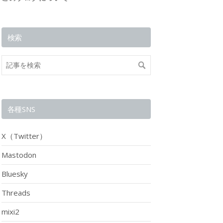
検索
各種SNS
X（Twitter）
Mastodon
Bluesky
Threads
mixi2