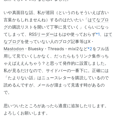
いや真面目な話、私が巡回（というのもそういえば古い
言葉かもしれませんね）するのはだいたい「
はてなブロ
グ
の購読リストを開いて丁寧に見ていく」くらいになっ
てしまって、
RSSリーダー
はもはや使っておらず
*1
、
はて
なブログ
を使っていない人のブログ記事等はX・
Mastodon
・Bluesky・Threads・mixi2など
*2
をフル活
用して見ていくしかなく、だったらもうリンク集作っち
ゃえばええんちゃう？と思って発作的に設置しました。
私が見るだけなので、サイドバーの一番下に。正確には
「たよりない話」はニュースレターを購読しているので
読めるんですが、メールが溜まって見逃す時があるの
で。
思いついたところがあったら適度に追加したりします。
よろしくお願いします。